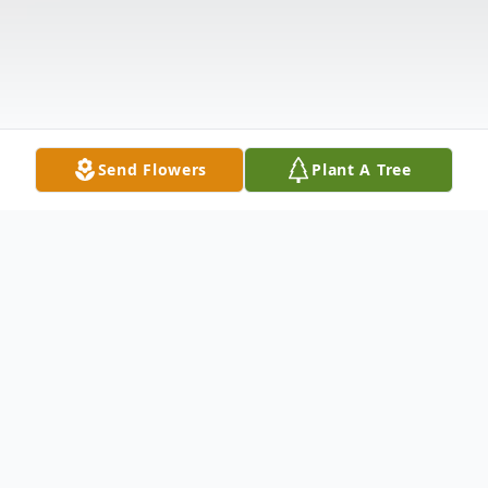
Send Flowers
Plant A Tree
Obituary
Miguel Angel Reyes Junior nació el 12 de