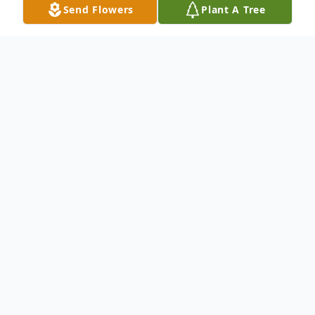
Send Flowers
Plant A Tree
Obituary
Juan Ramon Lara Jimenez nació 9 de
Agosto de 1955 falleció 24 de Septiembre
del 2024. El velorio se llevará a cabo este
Jueves, 26 de Septiembre de 3 - 7 pm. El
Viernes, 27 sera sepultado en el