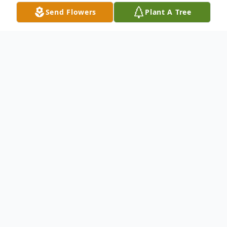
Send Flowers
Plant A Tree
Obituary
Florentino Anzo Juarez nació el 16 de
Octubre de 1959 y falleció el 21 de
Septiembre del 2022. El velorio se llevará
acabo este Martes, 27 de Septiembre de
3:00 p.m. a 7:00 p.m. El Miercoles, 28 de