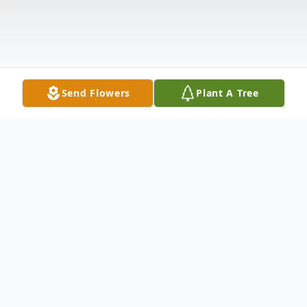
Send Flowers
Plant A Tree
Obituary
Delfino Blanco nació el 26 de Diciembre de