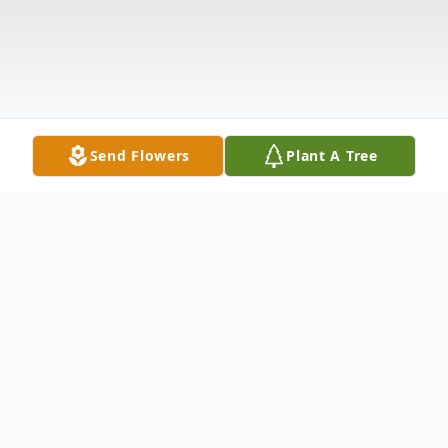
Send Flowers
Plant A Tree
Obituary
Cristina Gutierrez Sanchez nació el 30 de